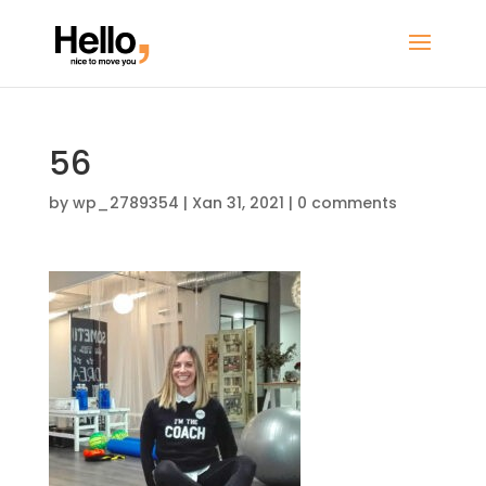
56
by
wp_2789354
|
Xan 31, 2021
|
0 comments