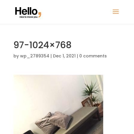
97-1024×768
by
wp_2789354
|
Dec 1, 2021
|
0 comments