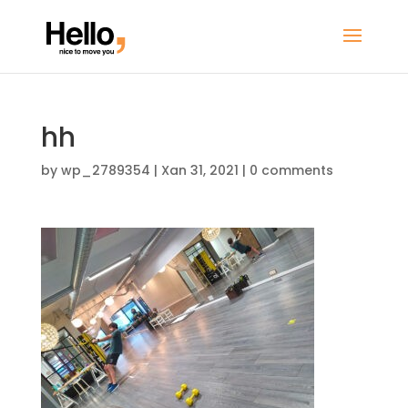
hh
by
wp_2789354
|
Xan 31, 2021
|
0 comments